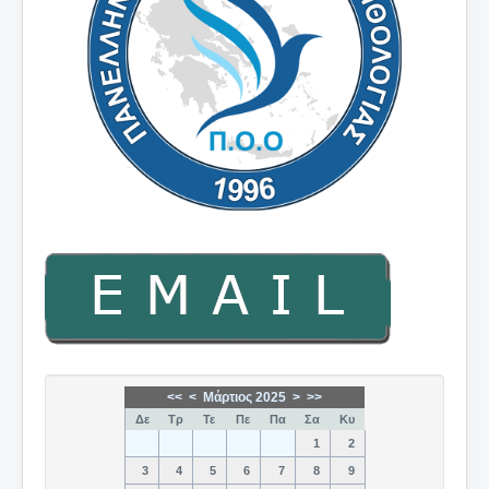
<<
<
Μάρτιος 2025
>
>>
Δε
Τρ
Τε
Πε
Πα
Σα
Κυ
1
2
3
4
5
6
7
8
9