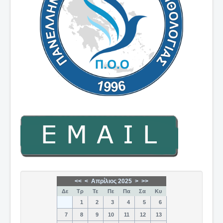
<<
<
Απρίλιος 2025
>
>>
Δε
Τρ
Τε
Πε
Πα
Σα
Κυ
1
2
3
4
5
6
7
8
9
10
11
12
13