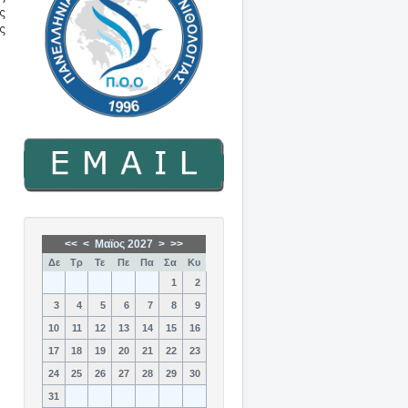
ς
ς
<<
<
Μαϊος 2027
>
>>
Δε
Τρ
Τε
Πε
Πα
Σα
Κυ
1
2
3
4
5
6
7
8
9
10
11
12
13
14
15
16
17
18
19
20
21
22
23
24
25
26
27
28
29
30
31