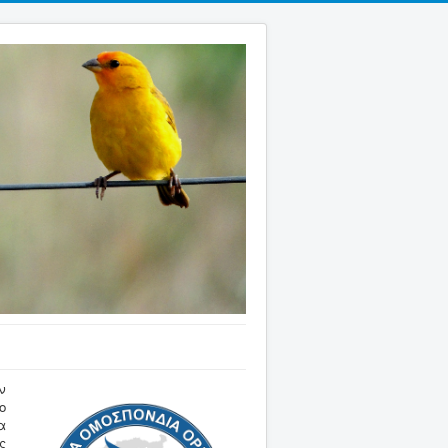
ν
ο
α
ς