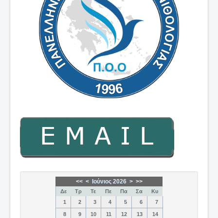
<<
<
Ιούνιος 2026
>
>>
Δε
Τρ
Τε
Πε
Πα
Σα
Κυ
1
2
3
4
5
6
7
8
9
10
11
12
13
14