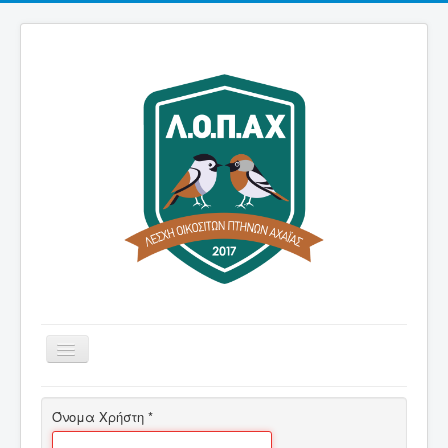
Εναλλαγή
πλοήγησης
Αρχική
Όνομα Χρήστη
*
Λέσχη