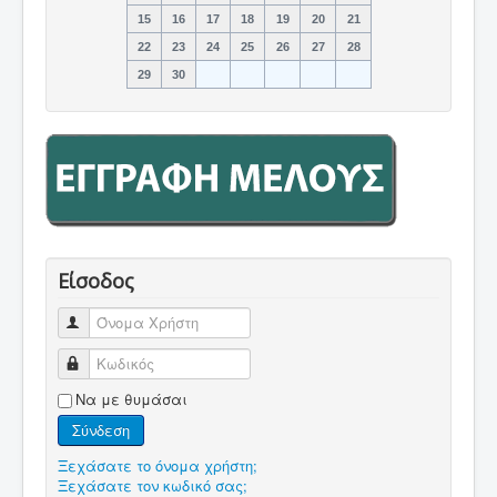
15
16
17
18
19
20
21
22
23
24
25
26
27
28
29
30
Είσοδος
Όνομα Χρήστη
Κωδικός
Να με θυμάσαι
Σύνδεση
Ξεχάσατε το όνομα χρήστη;
Ξεχάσατε τον κωδικό σας;