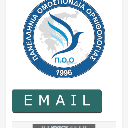
<<
<
Αύγουστος 2026
>
>>