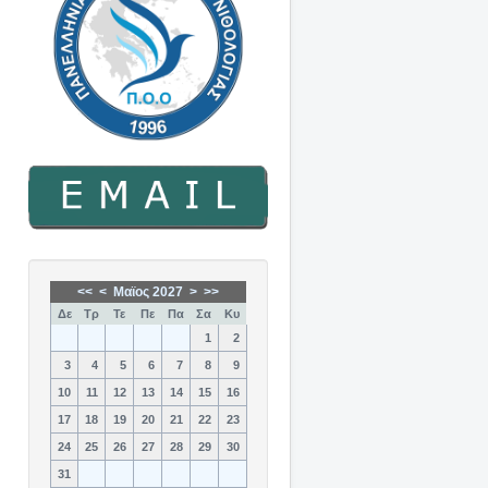
<<
<
Μαϊος 2027
>
>>
Δε
Τρ
Τε
Πε
Πα
Σα
Κυ
1
2
3
4
5
6
7
8
9
10
11
12
13
14
15
16
17
18
19
20
21
22
23
24
25
26
27
28
29
30
31