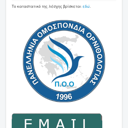
Νέα
Το καταστατικό της λέσχης βρίσκεται
εδώ
.
Εκθέσεις
Χρήσιμες Πληροφορίες
Επικοινωνία