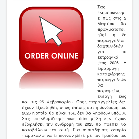
Νέα
Σας
ενημερώνουμ
Εκθέσεις
ε πως στις 2
Μαρτίου θα
Χρήσιμες Πληροφορίες
πραγματοποι
ηθεί η 2η
Επικοινωνία
παραγγελία
δαχτυλιδιών
για το
εκτροφικό
έτος 2026. Η
εφαρμογή
καταχώρησης
παραγγελιών
θα
παραμείνει
ενεργή έως
και τις 25 Φεβρουαρίου. Όσες παραγγελίες δεν
έχουν εξοφληθεί, όπως επίσης και η συνδρομή του
2026 η οποία θα είναι 15€, δεν θα ληφθούν υπόψιν.
Σας υπενθυμίζουμε πως όσα μέλη δεν έχουν
εξοφλήσει την συνδρομή του 2025 θα πρέπει να
καταβάλουν και αυτή. Για οποιαδήποτε απορία
παρακαλώ να επικοινωνήσετε με τον Πρόεδρο του