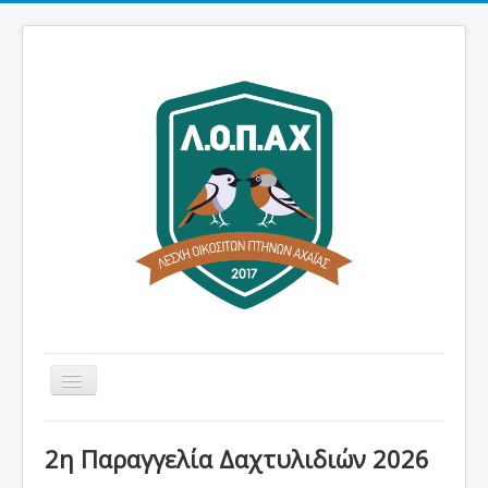
Εναλλαγή
πλοήγησης
Αρχική
2η Παραγγελία Δαχτυλιδιών 2026
Λέσχη